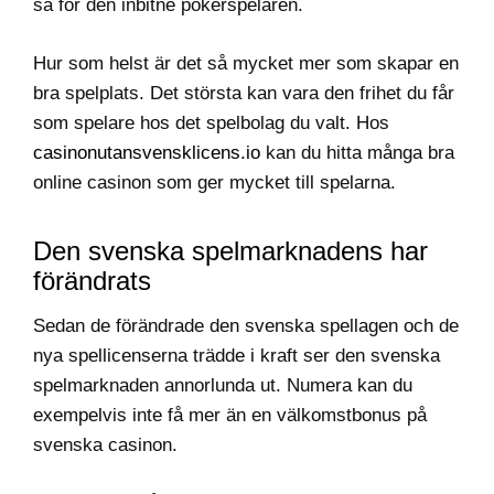
så för den inbitne pokerspelaren.
Hur som helst är det så mycket mer som skapar en
bra spelplats. Det största kan vara den frihet du får
som spelare hos det spelbolag du valt. Hos
casinonutansvensklicens.io
kan du hitta många bra
online casinon som ger mycket till spelarna.
Den svenska spelmarknadens har
förändrats
Sedan de förändrade den svenska spellagen och de
nya spellicenserna trädde i kraft ser den svenska
spelmarknaden annorlunda ut. Numera kan du
exempelvis inte få mer än en välkomstbonus på
svenska casinon.