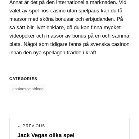
Annat är det på den internationella marknaden. Vid
valet av spel hos casino utan spelpaus kan du få
massor med sköna bonusar och erbjudanden. På
så sätt blir livet enklare, då du kan finna mycket
videopoker och massor av bonus på en och samma
plats. Något som tidigare fanns på svenska casinon
innan
den nya spellagen
trädde i kraft.
CATEGORIES
casinospelsblogg
← PREVIOUS
Inläggsnavigering
Jack Vegas olika spel
Previous