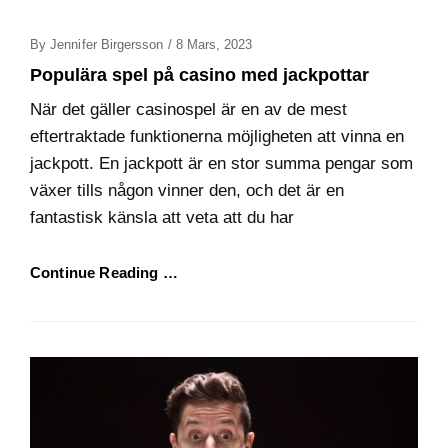
By
Jennifer Birgersson
/
Posted
8 Mars, 2023
On
Populära spel på casino med jackpottar
När det gäller casinospel är en av de mest
eftertraktade funktionerna möjligheten att vinna en
jackpott. En jackpott är en stor summa pengar som
växer tills någon vinner den, och det är en
fantastisk känsla att veta att du har
Continue Reading …